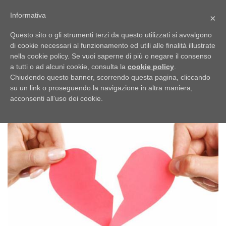
Skip
Informativa
×
to
content
Questo sito o gli strumenti terzi da questo utilizzati si avvalgono
di cookie necessari al funzionamento ed utili alle finalità illustrate
nella cookie policy. Se vuoi saperne di più o negare il consenso
Fine-di-un-amore
a tutti o ad alcuni cookie, consulta la
cookie policy
.
Chiudendo questo banner, scorrendo questa pagina, cliccando
Pubblicato
06/11/2014
alle
500 × 300
in
La fine di un
su un link o proseguendo la navigazione in altra maniera,
amore. Come sopravvivere?
acconsenti all’uso dei cookie.