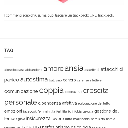
I commenti sono chiusi, ma puoi lasciare un trackback:
URL Trackback
.
TAG
ansia
amore
attacchi di
#iorestoacasa
abbandono
assertività
autostima
panico
cancro
bullismo
carenze affettive
coppia
crescita
comunicazione
coronavirus
personale
dipendenza affettiva
elaborazione del lutto
emozioni
gestione del
facebook
femminilità
fertilità
figli
fobia
gelosia
insicurezza
tempo
lavoro
gioia
lutto
malinconia
narcisista
natale
paura
perfezionismo
psicologia
omosessualità
psicologo