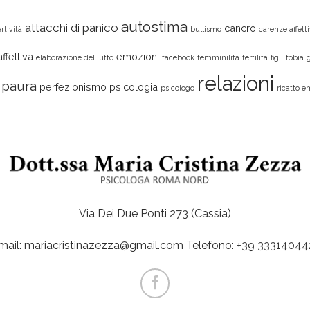
autostima
attacchi di panico
cancro
rtività
bullismo
carenze affett
ffettiva
emozioni
elaborazione del lutto
facebook
femminilità
fertilità
figli
fobia
relazioni
paura
perfezionismo
psicologia
psicologo
ricatto e
Via Dei Due Ponti 273 (Cassia)
mail: mariacristinazezza@gmail.com Telefono: +39 33314044