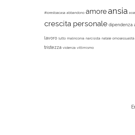
ansia
amore
#iorestoacasa
abbandono
asse
crescita personale
dipendenza a
lavoro
lutto
malinconia
narcisista
natale
omosessualità
tristezza
violenza
vittimismo
E