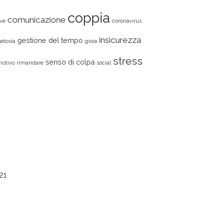
coppia
comunicazione
ive
coronavirus
insicurezza
gestione del tempo
gelosia
gioia
stress
senso di colpa
motivo
rimandare
social
21