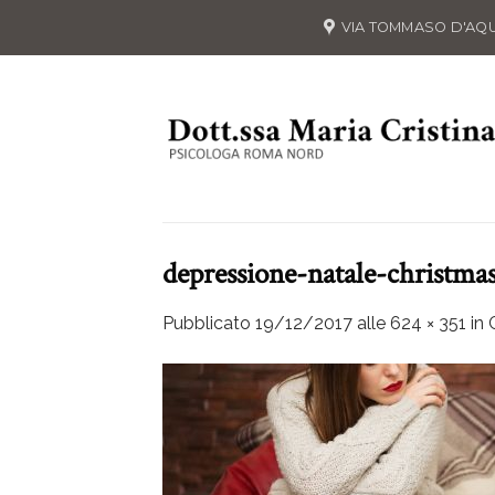
Skip
VIA TOMMASO D'AQUIN
to
content
depressione-natale-christmas
Pubblicato
19/12/2017
alle
624 × 351
in