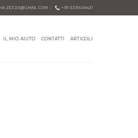
INA.ZEZZA@GMAIL.COM
+39 3331404421
IL MIO AIUTO
CONTATTI
ARTICOLI