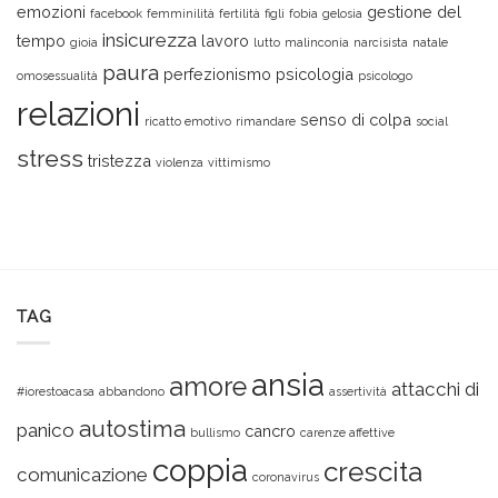
emozioni
gestione del
facebook
femminilità
fertilità
figli
fobia
gelosia
insicurezza
tempo
lavoro
gioia
lutto
malinconia
narcisista
natale
paura
perfezionismo
psicologia
omosessualità
psicologo
relazioni
senso di colpa
ricatto emotivo
rimandare
social
stress
tristezza
violenza
vittimismo
TAG
ansia
amore
attacchi di
#iorestoacasa
abbandono
assertività
autostima
panico
cancro
bullismo
carenze affettive
coppia
crescita
comunicazione
coronavirus