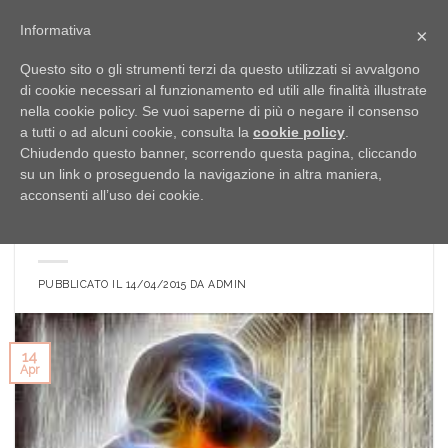
Skip
Informativa
×
to
content
Questo sito o gli strumenti terzi da questo utilizzati si avvalgono
di cookie necessari al funzionamento ed utili alle finalità illustrate
nella cookie policy. Se vuoi saperne di più o negare il consenso
ARCHIVIO CATEGORIA:
ARTICOLI
a tutti o ad alcuni cookie, consulta la
cookie policy
.
Chiudendo questo banner, scorrendo questa pagina, cliccando
su un link o proseguendo la navigazione in altra maniera,
ARTICOLI
acconsenti all’uso dei cookie.
QUANDO IL CORPO PARLA. I disturbi
psicosomatici
PUBBLICATO IL
14/04/2015
DA
ADMIN
14
Apr