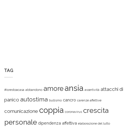
TAG
ansia
amore
attacchi di
#iorestoacasa
abbandono
assertività
autostima
panico
cancro
bullismo
carenze affettive
coppia
crescita
comunicazione
coronavirus
personale
dipendenza affettiva
elaborazione del lutto