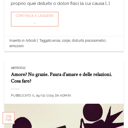
proprio quei disturbi o dolori fisici la cui causa […]
CONTINUA A LEGGERE
→
Inserito in
Articoli
|
Taggato
ansia
,
corpo
,
disturbi psicosomatici
,
emozioni
ARTICOLI
Amore? No grazie. Paura d’amare e delle relazioni.
Cosa fare?
PUBBLICATO IL
09/02/2015
DA
ADMIN
09
Feb