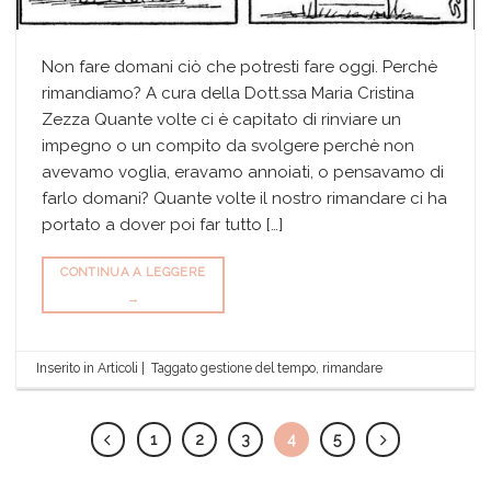
Non fare domani ciò che potresti fare oggi. Perchè
rimandiamo? A cura della Dott.ssa Maria Cristina
Zezza Quante volte ci è capitato di rinviare un
impegno o un compito da svolgere perchè non
avevamo voglia, eravamo annoiati, o pensavamo di
farlo domani? Quante volte il nostro rimandare ci ha
portato a dover poi far tutto […]
CONTINUA A LEGGERE
→
Inserito in
Articoli
|
Taggato
gestione del tempo
,
rimandare
1
2
3
4
5