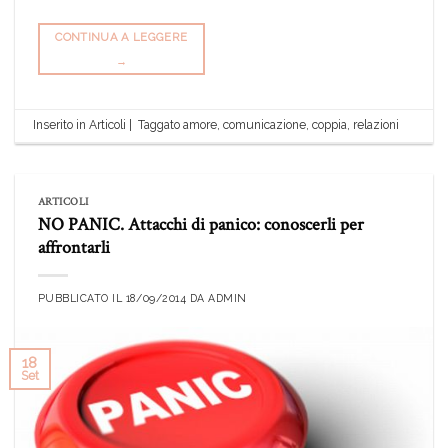
CONTINUA A LEGGERE
→
Inserito in
Articoli
|
Taggato
amore
,
comunicazione
,
coppia
,
relazioni
ARTICOLI
NO PANIC. Attacchi di panico: conoscerli per
affrontarli
PUBBLICATO IL
18/09/2014
DA
ADMIN
18
Set