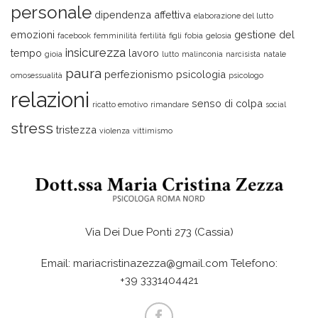
personale
dipendenza affettiva
elaborazione del lutto
emozioni
gestione del
facebook
femminilità
fertilità
figli
fobia
gelosia
insicurezza
tempo
lavoro
gioia
lutto
malinconia
narcisista
natale
paura
perfezionismo
psicologia
omosessualità
psicologo
relazioni
senso di colpa
ricatto emotivo
rimandare
social
stress
tristezza
violenza
vittimismo
Via Dei Due Ponti 273 (Cassia)
Email: mariacristinazezza@gmail.com Telefono:
+39 3331404421